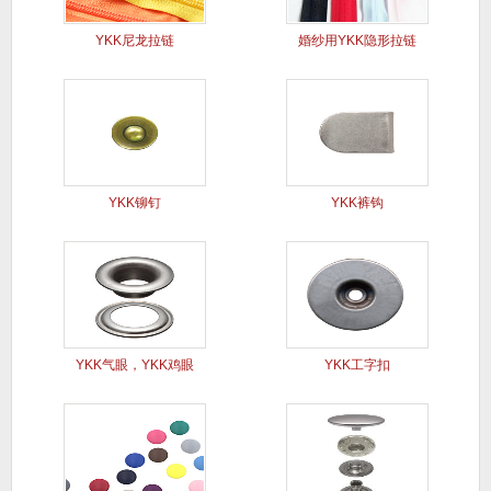
YKK尼龙拉链
婚纱用YKK隐形拉链
YKK铆钉
YKK裤钩
YKK气眼，YKK鸡眼
YKK工字扣