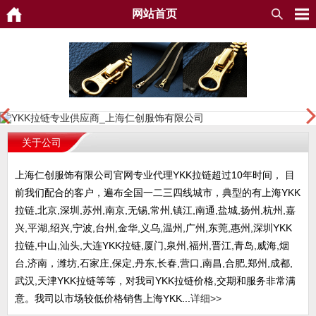
网站首页
关于公司
上海仁创服饰有限公司官网专业代理YKK拉链超过10年时间， 目
前我们配合的客户，遍布全国一二三四线城市，典型的有上海YKK
拉链,北京,深圳,苏州,南京,无锡,常州,镇江,南通,盐城,扬州,杭州,嘉
兴,平湖,绍兴,宁波,台州,金华,义乌,温州,广州,东莞,惠州,深圳YKK
拉链,中山,汕头,大连YKK拉链,厦门,泉州,福州,晋江,青岛,威海,烟
台,济南，潍坊,石家庄,保定,丹东,长春,营口,南昌,合肥,郑州,成都,
武汉,天津YKK拉链等等，对我司YKK拉链价格,交期和服务非常满
意。我司以市场较低价格销售上海YKK...
详细>>