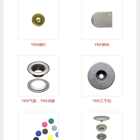
YKK铆钉
YKK裤钩
YKK气眼，YKK鸡眼
YKK工字扣