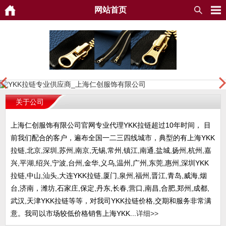
网站首页
关于公司
上海仁创服饰有限公司官网专业代理YKK拉链超过10年时间， 目
前我们配合的客户，遍布全国一二三四线城市，典型的有上海YKK
拉链,北京,深圳,苏州,南京,无锡,常州,镇江,南通,盐城,扬州,杭州,嘉
兴,平湖,绍兴,宁波,台州,金华,义乌,温州,广州,东莞,惠州,深圳YKK
拉链,中山,汕头,大连YKK拉链,厦门,泉州,福州,晋江,青岛,威海,烟
台,济南，潍坊,石家庄,保定,丹东,长春,营口,南昌,合肥,郑州,成都,
武汉,天津YKK拉链等等，对我司YKK拉链价格,交期和服务非常满
意。我司以市场较低价格销售上海YKK...
详细>>