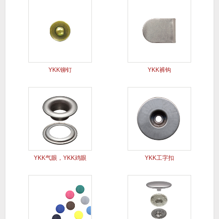
YKK铆钉
YKK裤钩
YKK气眼，YKK鸡眼
YKK工字扣