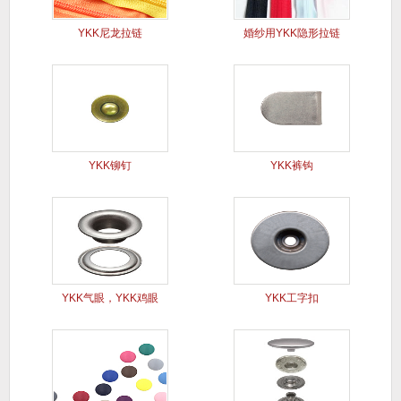
YKK尼龙拉链
婚纱用YKK隐形拉链
YKK铆钉
YKK裤钩
YKK气眼，YKK鸡眼
YKK工字扣