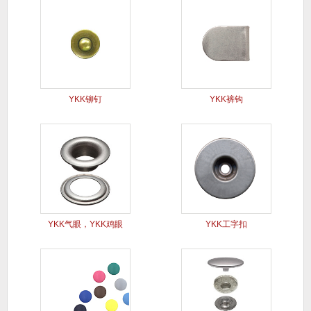
YKK铆钉
YKK裤钩
YKK气眼，YKK鸡眼
YKK工字扣