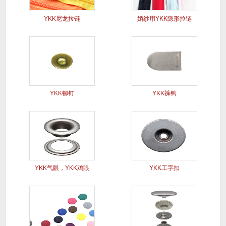
YKK尼龙拉链
婚纱用YKK隐形拉链
YKK铆钉
YKK裤钩
YKK气眼，YKK鸡眼
YKK工字扣