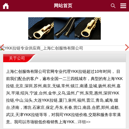
网站首页
关于公司
上海仁创服饰有限公司官网专业代理YKK拉链超过10年时间， 目
前我们配合的客户，遍布全国一二三四线城市，典型的有上海YKK
拉链,北京,深圳,苏州,南京,无锡,常州,镇江,南通,盐城,扬州,杭州,嘉
兴,平湖,绍兴,宁波,台州,金华,义乌,温州,广州,东莞,惠州,深圳YKK
拉链,中山,汕头,大连YKK拉链,厦门,泉州,福州,晋江,青岛,威海,烟
台,济南，潍坊,石家庄,保定,丹东,长春,营口,南昌,合肥,郑州,成都,
武汉,天津YKK拉链等等，对我司YKK拉链价格,交期和服务非常满
意。我司以市场较低价格销售上海YKK...
详细>>